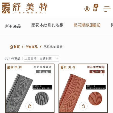
0
壓花木紋圓孔地板
壓花牆板(圍牆)
所有產品
首頁
/
所有商品
/
壓花牆板(圍牆)
共 4 件商品
上架日期：由新到舊