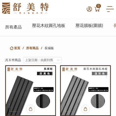
0
壓花木紋圓孔地板
壓花牆板(圍牆)
所有產品
首頁
/
所有商品
/
長城板
共 6 件商品
上架日期：由新到舊