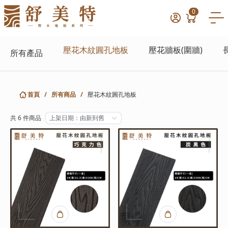
0
壓花木紋圓孔地板
壓花牆板(圍牆)
所有產品
首頁
/
所有商品
/
壓花木紋圓孔地板
共 6 件商品
上架日期：由新到舊