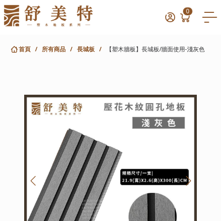
0
首頁
/
所有商品
/
長城板
/
【塑木牆板】長城板/牆面使用-淺灰色