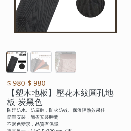
$ 980
-
$ 980
【塑木地板】壓花木紋圓孔地
板-炭黑色
防汙防水、防腐蝕，防火防蚊、保溫隔熱效果佳
簡單安裝，節省安裝時間
不退色變形，品質有保障