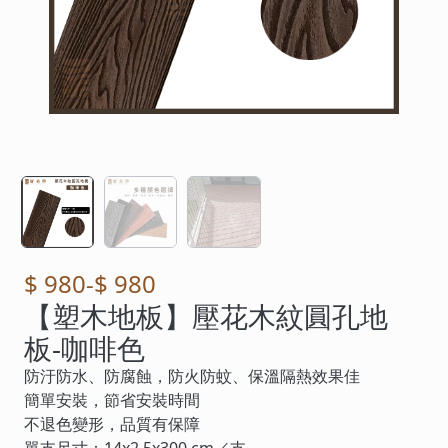
$ 980
-
$ 980
【塑木地板】壓花木紋圓孔地
板-咖啡色
防汙防水、防腐蝕，防火防蚊、保溫隔熱效果佳
簡單安裝，節省安裝時間
不退色變形，品質有保障