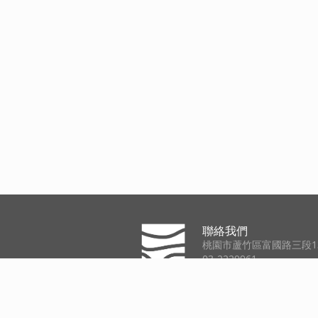
聯絡我們
桃園市蘆竹區富國路三段13
03-2229961