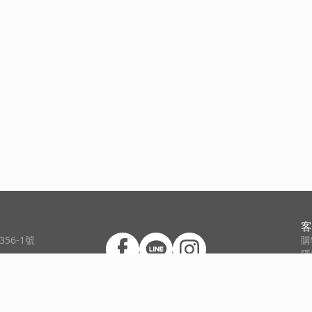
客
56-1號
購
隱
網
用