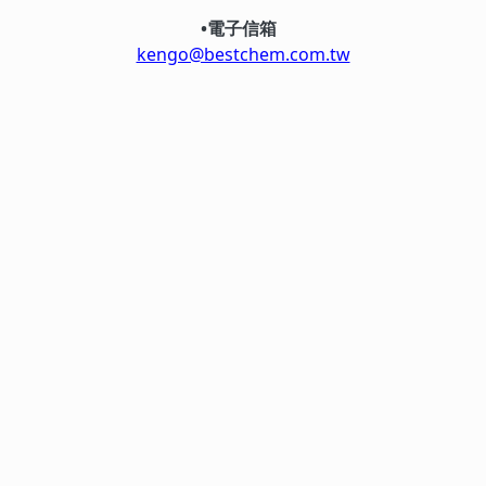
•電子信箱
kengo@bestchem.com.tw