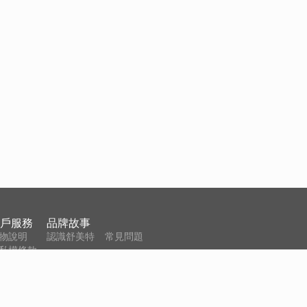
戶服務
品牌故事
物說明
認識舒美特
常見問題
私權條款
站服務條款
戶資料刪除