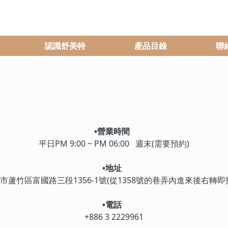
認識舒美特
產品目錄
聯
•營業時間
平日PM 9:00 ~ PM 06:00 週末(需要預約)
•地址
市蘆竹區富國路三段1356-1號(從1358號的巷弄內進來後右轉即
•電話
+886 3 2229961